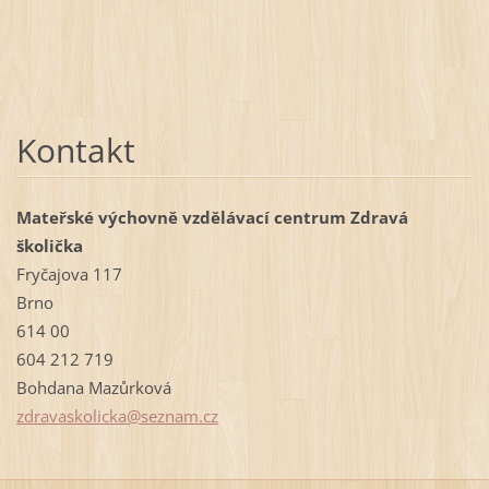
Kontakt
Mateřské výchovně vzdělávací centrum Zdravá
školička
Fryčajova 117
Brno
614 00
604 212 719
Bohdana Mazůrková
zdravask
olicka@s
eznam.cz