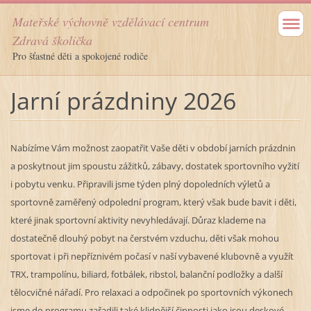
Mateřské výchovně vzdělávací centrum
Zdravá školička
Pro šťastné děti a spokojené rodiče
Jarní prázdniny 2026
Nabízíme Vám možnost zaopatřit Vaše děti v období jarních prázdnin
a poskytnout jim spoustu zážitků, zábavy, dostatek sportovního vyžití
i pobytu venku. Připravili jsme týden plný dopoledních výletů a
sportovně zaměřený odpolední program, který však bude bavit i děti,
které jinak sportovní aktivity nevyhledávají. Důraz klademe na
dostatečně dlouhý pobyt na čerstvém vzduchu, děti však mohou
sportovat i při nepříznivém počasí v naší vybavené klubovně a využít
TRX, trampolínu, biliard, fotbálek, ribstol, balanční podložky a další
tělocvičné nářadí. Pro relaxaci a odpočinek po sportovních výkonech
jsme do programu zařadili také klidnější činnosti jako jsou deskové