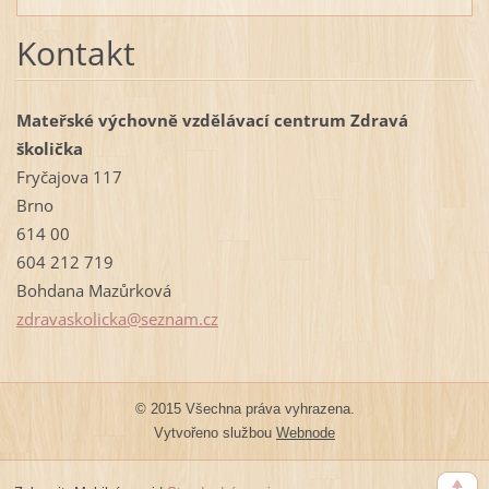
Kontakt
Mateřské výchovně vzdělávací centrum Zdravá
školička
Fryčajova 117
Brno
614 00
604 212 719
Bohdana Mazůrková
zdravask
olicka@s
eznam.cz
© 2015 Všechna práva vyhrazena.
Vytvořeno službou
Webnode