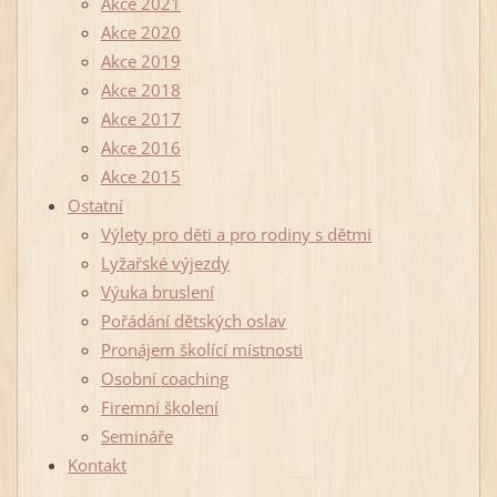
Akce 2021
Akce 2020
Akce 2019
Akce 2018
Akce 2017
Akce 2016
Akce 2015
Ostatní
Výlety pro děti a pro rodiny s dětmi
Lyžařské výjezdy
Výuka bruslení
Pořádání dětských oslav
Pronájem školící místnosti
Osobní coaching
Firemní školení
Semináře
Kontakt