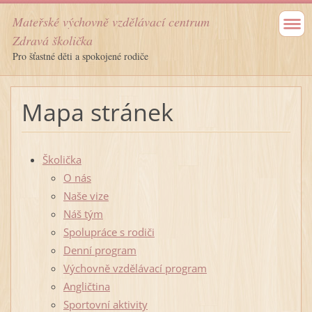
Mateřské výchovně vzdělávací centrum
Zdravá školička
Pro šťastné děti a spokojené rodiče
Mapa stránek
Školička
O nás
Naše vize
Náš tým
Spolupráce s rodiči
Denní program
Výchovně vzdělávací program
Angličtina
Sportovní aktivity