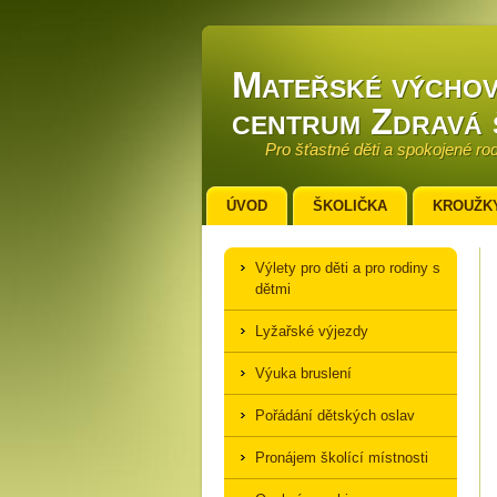
Mateřské výchov
centrum Zdravá 
Pro šťastné děti a spokojené ro
ÚVOD
ŠKOLIČKA
KROUŽK
Výlety pro děti a pro rodiny s
dětmi
Lyžařské výjezdy
Výuka bruslení
Pořádání dětských oslav
Pronájem školící místnosti