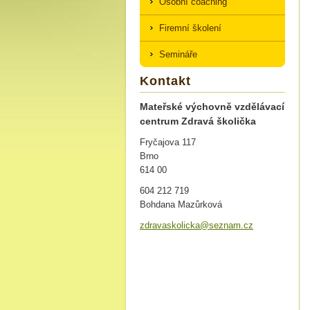
Osobní coaching
Firemní školení
Semináře
Kontakt
Mateřské výchovně vzdělávací
centrum Zdravá školička
Fryčajova 117
Brno
614 00
604 212 719
Bohdana Mazůrková
zdravask
olicka@s
eznam.cz