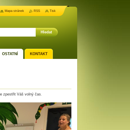
Mapa stránek
RSS
Tisk
OSTATNÍ
KONTAKT
me zpestřit Váš volný čas.