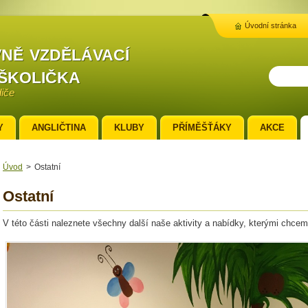
Úvodní stránka
ně vzdělávací
školička
diče
Y
ANGLIČTINA
KLUBY
PŘÍMĚŠŤÁKY
AKCE
Úvod
>
Ostatní
Ostatní
V této části naleznete všechny další naše aktivity a nabídky, kterými chce