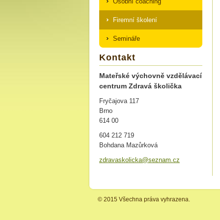
Osobní coaching
Firemní školení
Semináře
Kontakt
Mateřské výchovně vzdělávací
centrum Zdravá školička
Fryčajova 117
Brno
614 00
604 212 719
Bohdana Mazůrková
zdravask
olicka@s
eznam.cz
© 2015 Všechna práva vyhrazena.