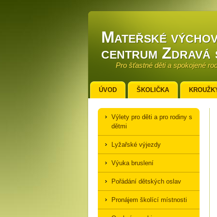
Mateřské výchov
centrum Zdravá 
Pro šťastné děti a spokojené ro
ÚVOD
ŠKOLIČKA
KROUŽK
Výlety pro děti a pro rodiny s
dětmi
Lyžařské výjezdy
Výuka bruslení
Pořádání dětských oslav
Pronájem školící místnosti