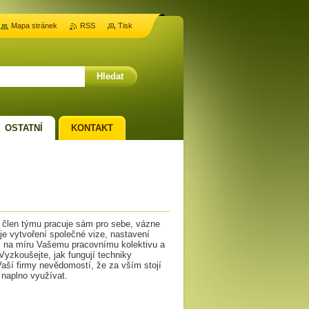
Mapa stránek
RSS
Tisk
OSTATNÍ
KONTAKT
ý člen týmu pracuje sám pro sebe, vázne
e vytvoření společné vize, nastavení
m na míru Vašemu pracovnímu kolektivu a
Vyzkoušejte, jak fungují techniky
aší firmy nevědomostí, že za vším stojí
a naplno využívat.