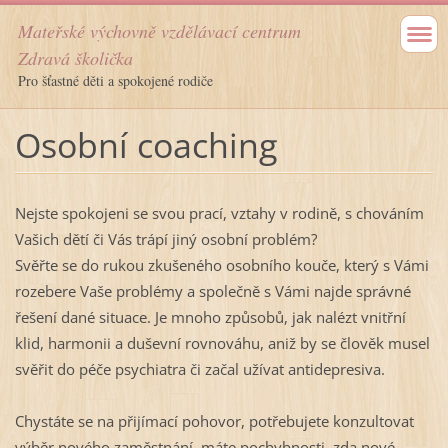
Mateřské výchovně vzdělávací centrum
Zdravá školička
Pro šťastné děti a spokojené rodiče
Osobní coaching
Nejste spokojeni se svou prací, vztahy v rodině, s chováním
Vašich dětí či Vás trápí jiný osobní problém?
Svěřte se do rukou zkušeného osobního kouče, který s Vámi
rozebere Vaše problémy a společně s Vámi najde správné
řešení dané situace. Je mnoho způsobů, jak nalézt vnitřní
klid, harmonii a duševní rovnováhu, aniž by se člověk musel
svěřit do péče psychiatra či začal užívat antidepresiva.
Chystáte se na přijímací pohovor, potřebujete konzultovat
výběr nového zaměstnání, máte pochybnosti, zda nové